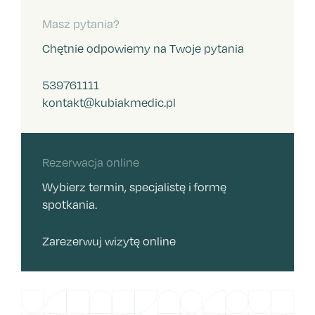
Masz pytania?
Chętnie odpowiemy na Twoje pytania
539761111
kontakt@kubiakmedic.pl
Rezerwacja online
Wybierz termin, specjalistę i formę
spotkania.
Zarezerwuj wizytę online