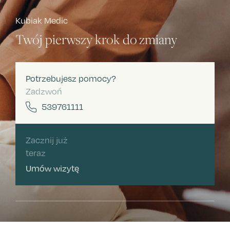
Kubiak Medic
Twój pierwszy krok do zmiany
Potrzebujesz pomocy?
Zadzwoń
539761111
Zacznij już
teraz
Umów wizytę