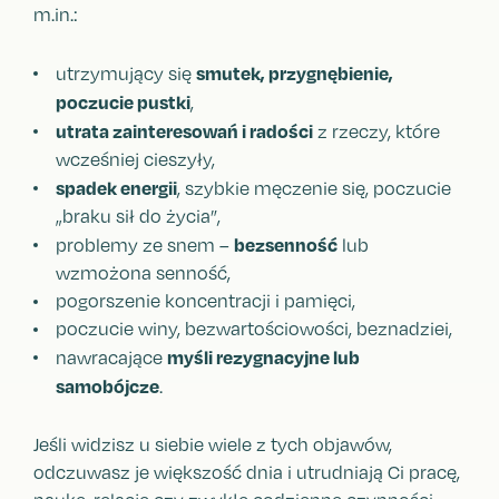
m.in.:
smutek, przygnębienie,
utrzymujący się
poczucie pustki
,
utrata zainteresowań i radości
z rzeczy, które
wcześniej cieszyły,
spadek energii
, szybkie męczenie się, poczucie
„braku sił do życia”,
bezsenność
problemy ze snem –
lub
wzmożona senność,
pogorszenie koncentracji i pamięci,
poczucie winy, bezwartościowości, beznadziei,
myśli rezygnacyjne lub
nawracające
samobójcze
.
Jeśli widzisz u siebie wiele z tych objawów,
odczuwasz je większość dnia i utrudniają Ci pracę,