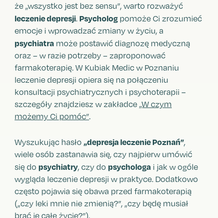
że „wszystko jest bez sensu”, warto rozważyć
leczenie depresji
Psycholog
.
pomoże Ci zrozumieć
emocje i wprowadzać zmiany w życiu, a
psychiatra
może postawić diagnozę medyczną
oraz – w razie potrzeby – zaproponować
farmakoterapię. W Kubiak Medic w Poznaniu
leczenie depresji opiera się na połączeniu
konsultacji psychiatrycznych i psychoterapii –
szczegóły znajdziesz w zakładce
„W czym
możemy Ci pomóc”
.
„depresja leczenie Poznań”
Wyszukując hasło
,
wiele osób zastanawia się, czy najpierw umówić
psychiatry
psychologa
się do
, czy do
i jak w ogóle
wygląda leczenie depresji w praktyce. Dodatkowo
często pojawia się obawa przed farmakoterapią
(„czy leki mnie nie zmienią?”, „czy będę musiał
brać je całe życie?”).