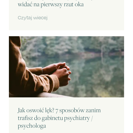
widać na pierwszy rzut oka
Czytaj wiecej
Jak oswoić lęk? 7 sposobów zanim
trafisz do gabinetu psychiatry /
psychologa